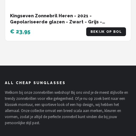
Kingseven Zonnebril Heren - 2021 -
Gepolariseerde glazen - Zwart - Grijs -
Sunglasses
€ 23,95
BEKIJK OP BOL
ALL CHEAP SUNGLASSES
Welkom bij onze zonnebrillen webshop! Bij ons vind je de meest stijlvolle en
trendy zonnebrillen voor elke gelegenheid. Of je nu op zoek bent naar een
klassiek montuur, een sportieve look of een hip design, wij hebben het
allemaal. Onze collectie omvat een breed scala aan merken, kleuren en
vormen, zodat je altijd de perfecte zonnebril kunt vinden die bij jouw
persoonlijke stijl past.