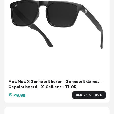
MowMow® Zonnebril heren - Zonnebril dames -
Gepolariseerd - X-CelLens - THOR
€ 29,95
BEKIJK OP BOL