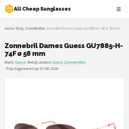
All Cheap Sunglasses
Zoeken
Home
/
Shop
/
Zonnebrillen
/
Zonnebril Dames Guess GU7885-H-74F ø 58 mm
NAVIGATIE
Shop
Zonnebril Dames Guess GU7885-H-
74F ø 58 mm
Merken
Merk:
Guess
· Bekijk andere
Guess Zonnebrillen
·
Prijs bijgewerkt op 07-08-2026
Blog
Zonnebrillen
Baby zonnebrillen
Shop
POPULAIRE MERKEN