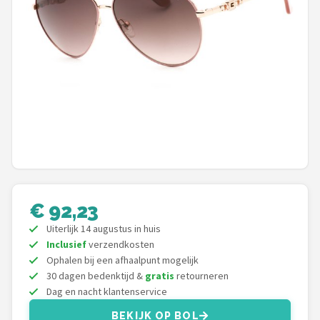
Polaroid
KIMU
Kingseven
Sinner
Montuurtjevoorjou
Fako Fashion®
€ 92,23
Guess
Uiterlijk 14 augustus in huis
Inclusief
verzendkosten
Maesy
Ophalen bij een afhaalpunt mogelijk
30 dagen bedenktijd &
gratis
retourneren
Fako Sunglasses®
Dag en nacht klantenservice
BEKIJK OP BOL