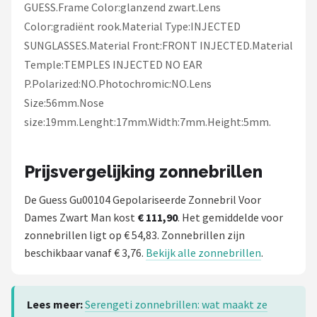
Zonnebril Dames
GUESS.Frame Color:glanzend zwart.Lens
Color:gradiënt rook.Material Type:INJECTED
Alle merken →
SUNGLASSES.Material Front:FRONT INJECTED.Material
Temple:TEMPLES INJECTED NO EAR
P.Polarized:NO.Photochromic:NO.Lens
Size:56mm.Nose
size:19mm.Lenght:17mm.Width:7mm.Height:5mm.
Prijsvergelijking zonnebrillen
De Guess Gu00104 Gepolariseerde Zonnebril Voor
Dames Zwart Man kost
€ 111,90
. Het gemiddelde voor
zonnebrillen ligt op € 54,83. Zonnebrillen zijn
beschikbaar vanaf € 3,76.
Bekijk alle zonnebrillen
.
Lees meer:
Serengeti zonnebrillen: wat maakt ze