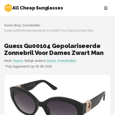
All Cheap Sunglasses
Zoeken
Home
/
Shop
/
Zonnebrillen
/
NAVIGATIE
Guess Gu00104 Gepolariseerde Zonnebril Voor Dames Zwart Man
Shop
Guess Gu00104 Gepolariseerde
Merken
Zonnebril Voor Dames Zwart Man
Merk:
Guess
· Bekijk andere
Guess Zonnebrillen
Blog
·
Prijs bijgewerkt op 05-08-2026
Zonnebrillen
Baby zonnebrillen
Shop
POPULAIRE MERKEN