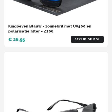
KingSeven Blauw - zonnebril met UV400 en
polarisatie filter - Z208
€ 26,95
BEKIJK OP BOL