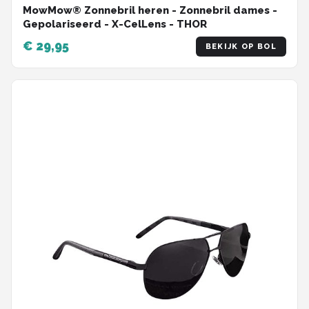
MowMow® Zonnebril heren - Zonnebril dames -
Gepolariseerd - X-CelLens - THOR
€ 29,95
BEKIJK OP BOL