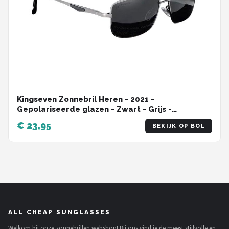
Kingseven Zonnebril Heren - 2021 -
Gepolariseerde glazen - Zwart - Grijs -
Sunglasses
€ 23,95
BEKIJK OP BOL
ALL CHEAP SUNGLASSES
Welkom bij onze zonnebrillen webshop! Bij ons vind je de meest stijlvolle en