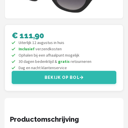
Polaroid
KIMU
Kingseven
€ 111,90
Uiterlijk 12 augustus in huis
Sinner
Inclusief
verzendkosten
Ophalen bij een afhaalpunt mogelijk
Montuurtjevoorjou
30 dagen bedenktijd &
gratis
retourneren
Dag en nacht klantenservice
Fako Fashion®
BEKIJK OP BOL
Guess
Maesy
Fako Sunglasses®
Productomschrijving